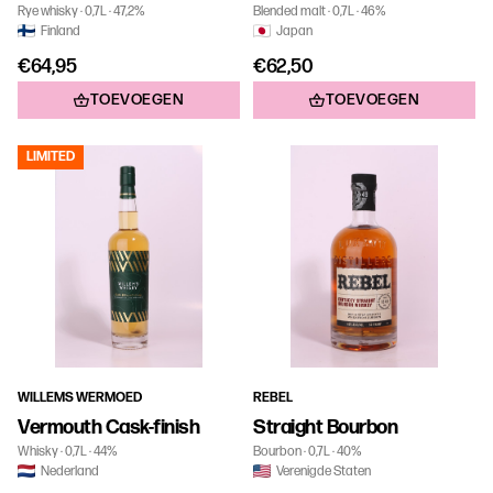
Rye whisky
0,7L
47,2%
Blended malt
0,7L
46%
Finland
Japan
€64,95
€62,50
TOEVOEGEN
TOEVOEGEN
LIMITED
WILLEMS WERMOED
REBEL
Vermouth Cask-finish
Straight Bourbon
Whisky
0,7L
44%
Bourbon
0,7L
40%
Nederland
Verenigde Staten