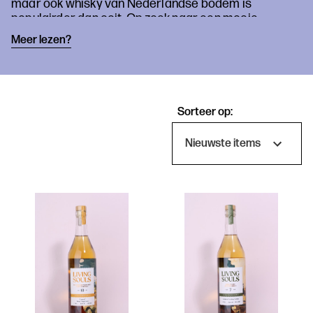
maar ook whisky van Nederlandse bodem is
populairder dan ooit. Op zoek naar een mooie
whisky? Je zit hier goed!
Meer lezen?
Sorteer op:
Producten