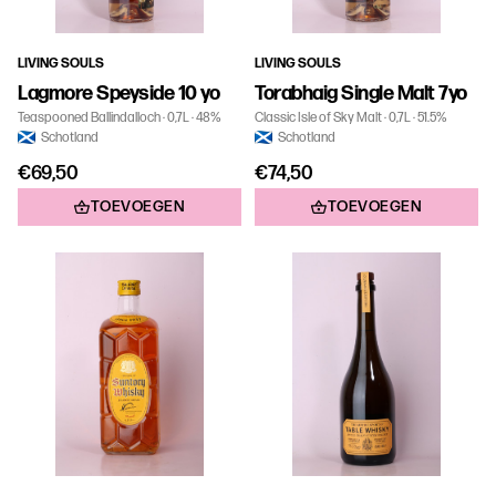
LIVING SOULS
LIVING SOULS
Lagmore Speyside 10 yo
Torabhaig Single Malt 7yo
Teaspooned Ballindalloch
0,7L
48%
Classic Isle of Sky Malt
0,7L
51.5%
Schotland
Schotland
€69,50
€74,50
TOEVOEGEN
TOEVOEGEN