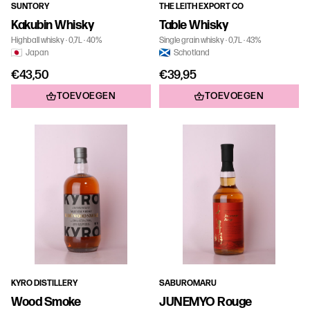
SUNTORY
THE LEITH EXPORT CO
Kakubin Whisky
Table Whisky
Highball whisky
0,7L
40%
Single grain whisky
0,7L
43%
Japan
Schotland
€43,50
€39,95
TOEVOEGEN
TOEVOEGEN
KYRO DISTILLERY
SABUROMARU
Wood Smoke
JUNEMYO Rouge