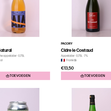
PACORY
atural
Cidre le Costaud
he appelcider
0,75L
Appelcider
0,75L
7%
al
Frankrijk
€13,50
TOEVOEGEN
TOEVOEGEN