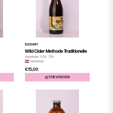
ELEGAST
Wild Cider Methode Traditionelle
Appelcider
0,75L
7,5%
Nederland
€15,00
TOEVOEGEN