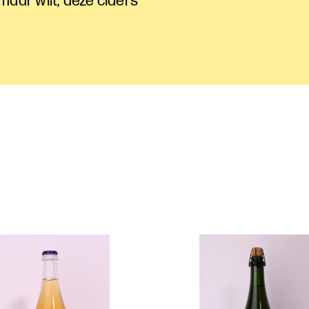
 maar wilt; deze ciders