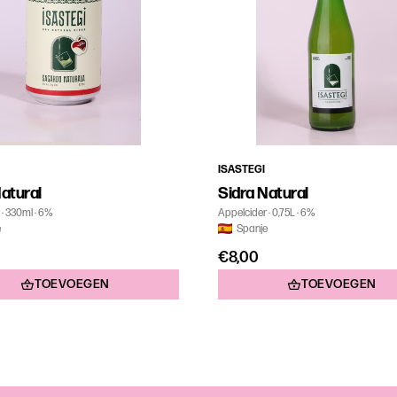
ISASTEGI
atural
Sidra Natural
330ml
6%
Appelcider
0,75L
6%
e
Spanje
€8,00
TOEVOEGEN
TOEVOEGEN