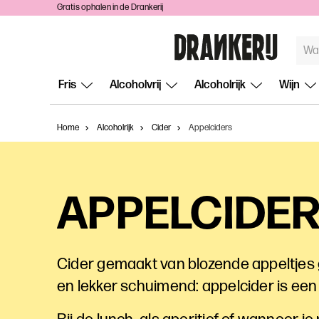
Gratis ophalen in de Drankerij
TREF
ZOEKE
Fris
Alcoholvrij
Alcoholrijk
Wijn
Home
Alcoholrijk
Cider
Appelciders
APPELCIDE
Cider gemaakt van blozende appeltjes 
en lekker schuimend: appelcider is een 