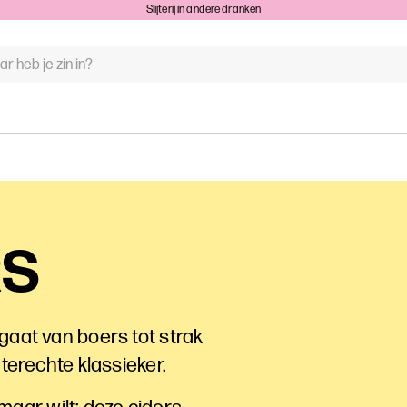
Slijterij in andere dranken
WOORD
N:
RS
gaat van boers tot strak
terechte klassieker.