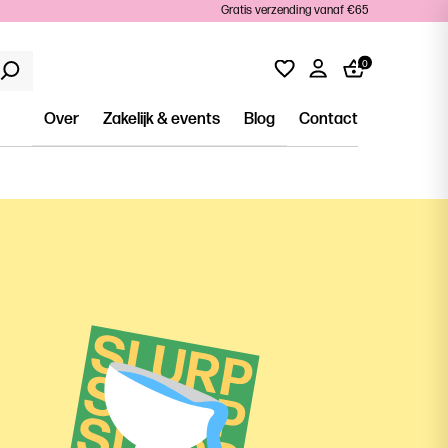
Gratis verzending vanaf €65
0
Over
Zakelijk & events
Blog
Contact