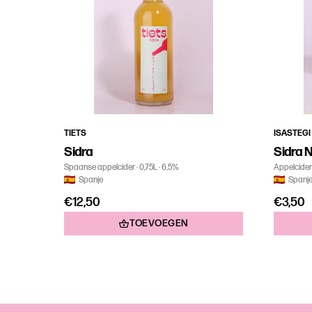
TIETS
ISASTEGI
Sidra
Sidra N
Spaanse appelcider
0,75L
6,5%
Appelcider
Spanje
Spanj
€12,50
€3,50
TOEVOEGEN