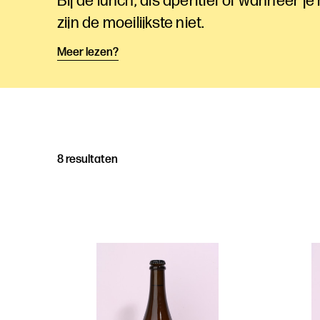
Bij de lunch, als aperitief of wanneer je
zijn de moeilijkste niet.
Meer lezen?
8 resultaten
Producten