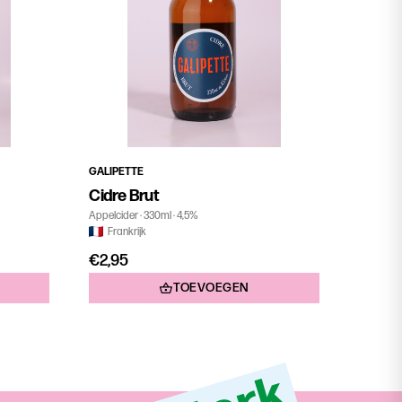
GALIPETTE
Cidre Brut
Appelcider
330ml
4,5%
Frankrijk
€2,95
TOEVOEGEN