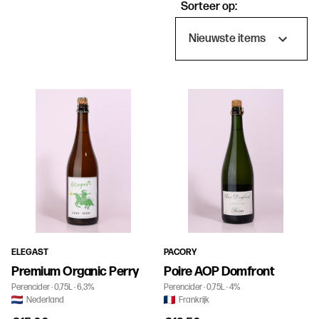
Sorteer op:
Producten
ELEGAST
PACORY
Premium Organic Perry
Poire AOP Domfront
Perencider
0,75L
6,3%
Perencider
0,75L
4%
Nederland
Frankrijk