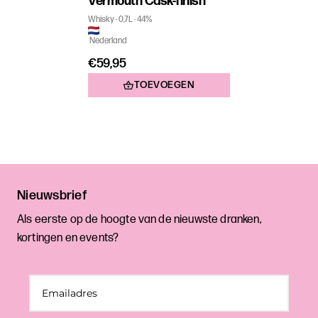
Vermouth Cask-finish
Whisky
0,7L
44%
Nederland
€59,95
TOEVOEGEN
Nieuwsbrief
Als eerste op de hoogte van de nieuwste dranken,
kortingen en events?