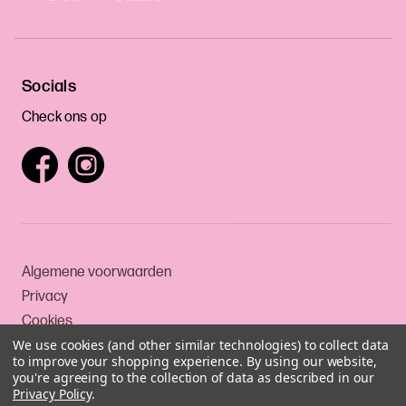
Socials
Check ons op
Algemene voorwaarden
Privacy
Cookies
We use cookies (and other similar technologies) to collect data
to improve your shopping experience.
By using our website,
you're agreeing to the collection of data as described in our
© 1999-2026 Drankerij
Privacy Policy
.