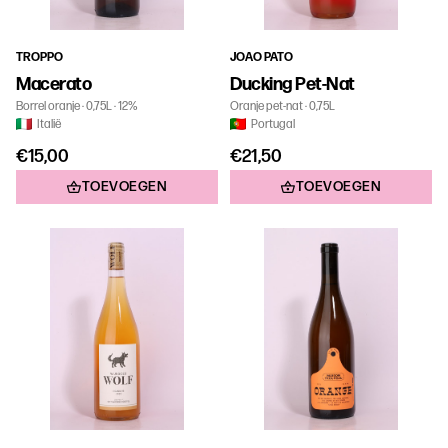
TROPPO
JOAO PATO
Macerato
Ducking Pet-Nat
Borrel oranje
0,75L
12%
Oranje pet-nat
0,75L
Italië
Portugal
€15,00
€21,50
TOEVOEGEN
TOEVOEGEN