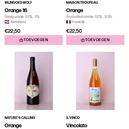
WIJNGOED WOLF
MAISON TROUPEAU
Orange 16
Orange
Stevig oranje
0,75L
11%
Aromatisch oranje
0,75L
12,3%
Nederland
Frankrijk
€22,50
€22,50
TOEVOEGEN
TOEVOEGEN
NATURE'S CALLING
IL VINCO
Orange
Vincolato