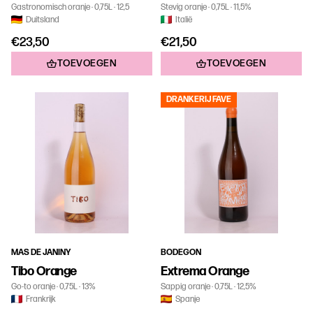
Gastronomisch oranje
0,75L
12,5
Stevig oranje
0,75L
11,5%
Duitsland
Italië
€23,50
€21,50
TOEVOEGEN
TOEVOEGEN
DRANKERIJ FAVE
MAS DE JANINY
BODEGON
Tibo Orange
Extrema Orange
Go-to oranje
0,75L
13%
Sappig oranje
0,75L
12,5%
Frankrijk
Spanje