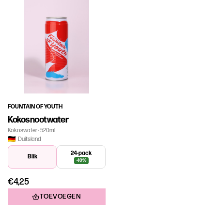
FOUNTAIN OF YOUTH
Kokosnootwater
Kokoswater
520ml
Duitsland
24-pack
Blik
-10%
€4,25
TOEVOEGEN