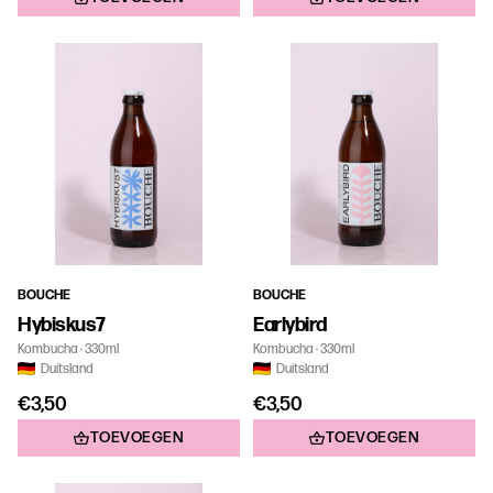
BOUCHE
BOUCHE
Hybiskus7
Earlybird
Kombucha
330ml
Kombucha
330ml
Duitsland
Duitsland
€3,50
€3,50
TOEVOEGEN
TOEVOEGEN