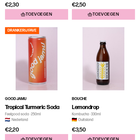
€2,30
€2,50
TOEVOEGEN
TOEVOEGEN
DRANKERIJ FAVE
GOOD JAMU
BOUCHE
Tropical Turmeric Soda
Lemondrop
Feelgood soda
250ml
Kombucha
330ml
Nederland
Duitsland
€2,20
€3,50
TOEVOEGEN
TOEVOEGEN