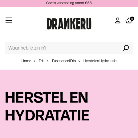
Gratis verzending vanaf €65
0
TREFWOORD
ZOEKEN:
Home
Fris
Functioneel Fris
Herstel en Hydratatie
HERSTEL EN
HYDRATATIE