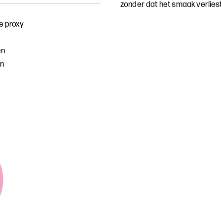
zonder dat het smaak verliest
e proxy
en
n