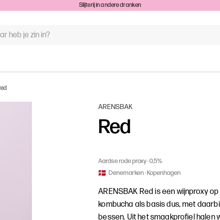
Slijterij in andere dranken
WOORD
N:
Red
ARENSBAK
Red
Aardse rode proxy
0,5%
Denemarken
Kopenhagen
ARENSBAK Red is een wijnproxy op 
kombucha als basis dus, met daarbij 
bessen. Uit het smaakprofiel halen