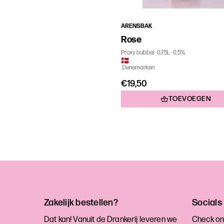
ARENSBAK
Rose
Proxy bubbel
0,75L
0,5%
Denemarken
€19,50
TOEVOEGEN
Zakelijk bestellen?
Socials
Dat kan! Vanuit de Drankerij leveren we
Check on