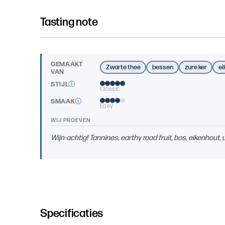
Tasting note
GEMAAKT
Zwarte thee
bessen
zure ker
ei
VAN
STIJL
Ⓘ
Classic
SMAAK
Ⓘ
Easy
WIJ PROEVEN
Wijn-achtig! Tannines, earthy rood fruit, bos, eikenhout
Specificaties