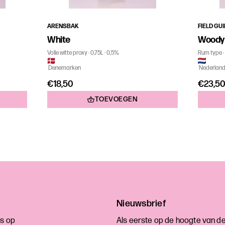
ARENSBAK
FIELD GU
White
Woody
Volle witte proxy
0,75L
0,5%
Rum type
Denemarken
Nederlan
€18,50
€23,5
TOEVOEGEN
Nieuwsbrief
s op
Als eerste op de hoogte van d