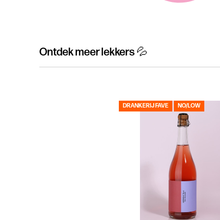
Ontdek meer lekkers 💦
DRANKERIJ FAVE
NO/LOW