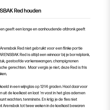
SBAK Red
houden
ig en geeft een lange en aanhoudende afdronk geeft
je Arensbak Red niet gebruikt voor een flinke portie
RENSBAK Red is altijd een winnaar bij je borrelplank,
fstuk, gestoofde varkenswangen, champignonen
ische gerechten. Maar vergis je niet, deze Red is fris
nken,
ld in een wijnglas op 12-14 graden. Haal daarvoor
n uit de koelkast en laat ‘m vast in het glas ademen
 kunt wachten, tenminste. En krijg je de fles niet
unt Arensbak tot twee weken in de koelkast bewaren