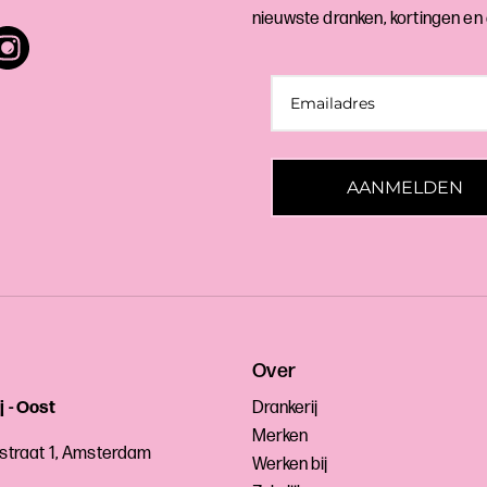
nieuwste dranken, kortingen en
AANMELDEN
Over
j - Oost
Drankerij
Merken
sstraat 1, Amsterdam
Werken bij