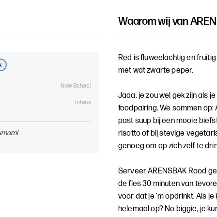
Waarom wij van
AREN
Red is fluweelachtig en fruit
k
met wat zwarte peper.
New School
Jaaa, je zou wel gek zijn als 
Intens
foodpairing. We sommen op: A
past suup bij een mooie bie
, umami
risotto of bij stevige vegetar
genoeg om op zich zelf te dri
Serveer ARENSBAK Rood gekoe
de fles 30 minuten van tevore
voor dat je ‘m opdrinkt. Als je
helemaal op? No biggie, je k