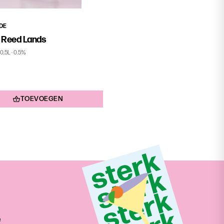
IDE
 Reed Lands
0,5L
0.5%
d
0
TOEVOEGEN
e