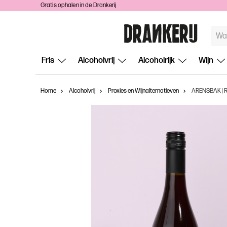
Gratis ophalen in de Drankerij
TREF
ZOEKE
Fris
Alcoholvrij
Alcoholrijk
Wijn
Home
Alcoholvrij
Proxies en Wijnalternatieven
ARENSBAK | 