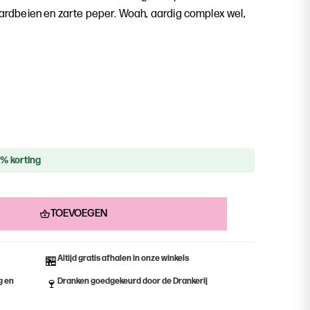
ardbeien en zarte peper. Woah, aardig complex wel,
% korting
TOEVOEGEN
Altijd gratis afhalen in onze winkels
🏪
g en
Dranken goedgekeurd door de Drankerij
🍷