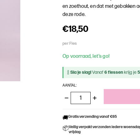
en zoethout, en dat met gebakken a
deze rode.
€18,50
per Fles
Op voorraad, let’s go!
🍾
Sla je slag!
Vanaf
6 flessen
krijg je
5
AANTAL:
HOEVEELHEID
HOEVEELHEID
VERLAGEN
VERHOGEN
VAN
VAN
UNDEFINED
UNDEFINED
Gratis verzending vanaf €65
🚚
Veilig verpakt verzonden iedere woensda
📦
vrijdag