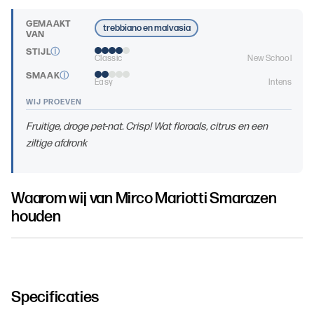
GEMAAKT
trebbiano en malvasia
VAN
STIJL
Ⓘ
Classic
New School
SMAAK
Ⓘ
Easy
Intens
WIJ PROEVEN
Fruitige, droge pet-nat. Crisp! Wat floraals, citrus en een
ziltige afdronk
Waarom wij van
Mirco Mariotti Smarazen
houden
Specificaties