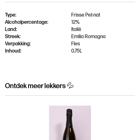
Type:
Frisse Pet-nat
Alcoholpercentage:
12%
Land:
Italië
Streek:
Emilia Romagna
Verpakking:
Fles
Inhoud:
0,75L
Ontdek meer lekkers 💦