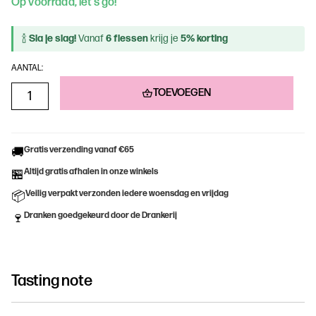
Op voorraad, let’s go!
🍾
Sla je slag!
Vanaf
6 flessen
krijg je
5% korting
AANTAL:
TOEVOEGEN
Gratis verzending vanaf €65
🚚
Altijd gratis afhalen in onze winkels
🏪
Veilig verpakt verzonden iedere woensdag en vrijdag
📦
Dranken goedgekeurd door de Drankerij
🍷
Tasting note