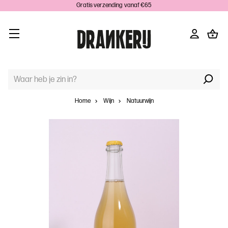
Gratis verzending vanaf €65
TREFWOORD
ZOEKEN:
Home
Wijn
Natuurwijn