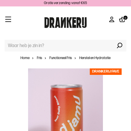
Gratis verzending vanaf €65
0
TREFWOORD
ZOEKEN:
Home
Fris
Functioneel Fris
Herstel en Hydratatie
DRANKERIJ FAVE