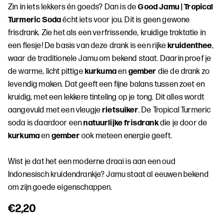
Zin in iets lekkers én goeds? Dan is de
Good Jamu | Tropical
Turmeric Soda
écht iets voor jou. Dit is geen gewone
frisdrank. Zie het als een verfrissende, kruidige traktatie in
een flesje! De basis van deze drank is een rijke
kruidenthee
,
waar de traditionele Jamu om bekend staat. Daarin proef je
de warme, licht pittige
kurkuma
en
gember
die de drank zo
levendig maken. Dat geeft een fijne balans tussen zoet en
kruidig, met een lekkere tinteling op je tong. Dit alles wordt
aangevuld met een vleugje
rietsuiker
. De Tropical Turmeric
soda is daardoor een
natuurlijke frisdrank
die je door de
kurkuma
en
gember
ook meteen energie geeft.
Wist je dat het een moderne draai is aan een oud
Indonesisch kruidendrankje? Jamu staat al eeuwen bekend
om zijn goede eigenschappen.
€2,20