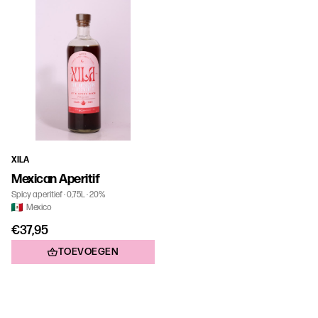
XILA
Mexican Aperitif
Spicy aperitief
0,75L
20%
Mexico
€37,95
TOEVOEGEN