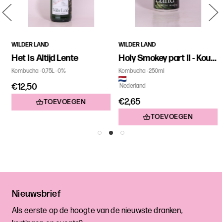
WILDER LAND
WILDER LAND
Het Is Altijd Lente
Holy Smokey part II - Kouwe Klets
Kombucha
0,75L
0%
Kombucha
250ml
€12,50
Nederland
€2,65
TOEVOEGEN
TOEVOEGEN
Nieuwsbrief
Als eerste op de hoogte van de nieuwste dranken,