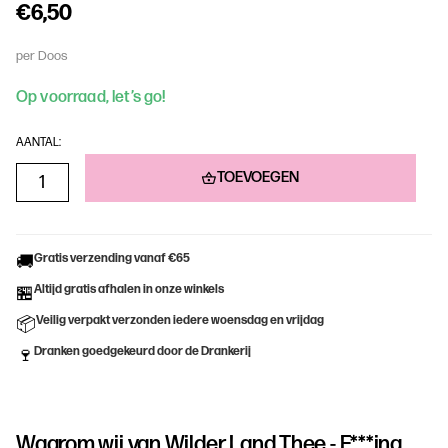
€6,50
per Doos
Op voorraad, let’s go!
AANTAL:
TOEVOEGEN
Gratis verzending vanaf €65
🚚
Altijd gratis afhalen in onze winkels
🏪
Veilig verpakt verzonden iedere woensdag en vrijdag
📦
Dranken goedgekeurd door de Drankerij
🍷
Waarom wij van
Wilder Land Thee - F***ing