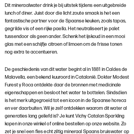
Dit mineraalwater drink je bij uitstek tijdens een uitgebreide
lunch of diner. Juist door die licht zoute smaak is het een
fantastische partner voor de Spaanse keuken, zoals tapas,
gegrilde vis of een rijke paella. Het neutraliseert je palet
tussendoor als geen ander. Schenk het ijskoud in een mooi
glas met een schijfje citroen of limoen om de frisse tonen
nog extra te accentueren.
De geschiedenis van dit water begint al in 1881 in Caldes de
Malavella, een bekend kuuroord in Catalonië. Dokter Modest
Furest y Roca ontdekte daar de bronnen met medicinale
eigenschappen en besloot het water te bottelen. Sindsdien
is het merk uitgegroeid tot een icoon in de Spaanse horeca
en ver daarbuiten. Wil je zelf ontdekken waarom dit water al
generaties lang geliefd is? Je kunt Vichy Catalan Sparkling
kopen in onze winkel of online bestellen op onze website. Zo
zet je snel een fles echt ziltig mineraal Spaans bruiswater op