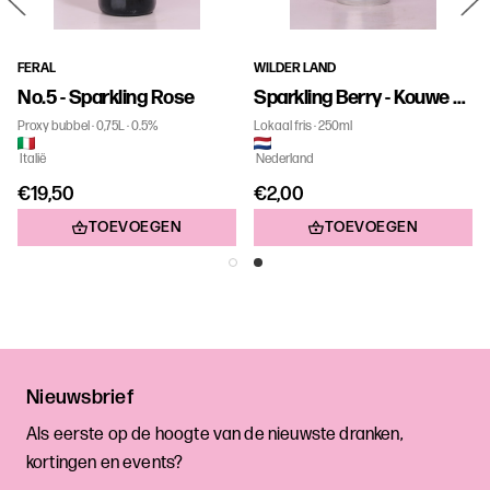
FERAL
WILDER LAND
No.5 - Sparkling Rose
Sparkling Berry - Kouwe Klets
Proxy bubbel
0,75L
0.5%
Lokaal fris
250ml
Italië
Nederland
€19,50
€2,00
TOEVOEGEN
TOEVOEGEN
Nieuwsbrief
Als eerste op de hoogte van de nieuwste dranken,
kortingen en events?