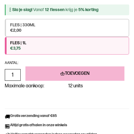
🍾
Sla je slag!
Vanaf
12 flessen
krijg je
5% korting
FLES | 330ML
€2,00
FLES | 1L
€3,75
AANTAL:
TOEVOEGEN
Maximale aankoop:
12 units
Gratis verzending vanaf €65
🚚
Altijd gratis afhalen in onze winkels
🏪