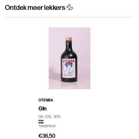
Ontdek meer lekkers 💦
OTENBA
Gin
Gin
0,5L
40%
Nederland
€36,50