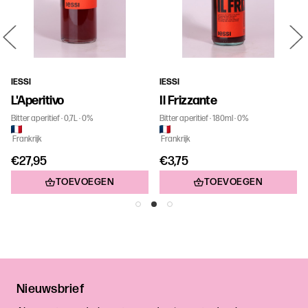
IESSI
IESSI
L'Aperitivo
Il Frizzante
Bitter aperitief
0,7L
0%
Bitter aperitief
180ml
0%
Frankrijk
Frankrijk
€27,95
€3,75
TOEVOEGEN
TOEVOEGEN
Nieuwsbrief