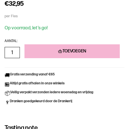
€32,95
per Fles
Op voorraad, let’s go!
AANTAL:
TOEVOEGEN
Gratis verzending vanaf €65
🚚
Altijd gratis afhalen in onze winkels
🏪
Veilig verpakt verzonden iedere woensdag en vrijdag
📦
Dranken goedgekeurd door de Drankerij
🍷
Tasting note