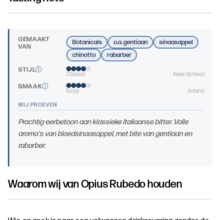
GEMAAKT
Botanicals
o.a. gentiaan
sinaasappel
VAN
chinotto
rabarber
STIJL
Ⓘ
Classic
New School
SMAAK
Ⓘ
Easy
Intens
WIJ PROEVEN
Prachtig eerbetoon aan klassieke Italiaanse bitter. Volle
aroma's van bloedsinaasappel, met bite van gentiaan en
rabarber.
Waarom wij van
Opius Rubedo
houden