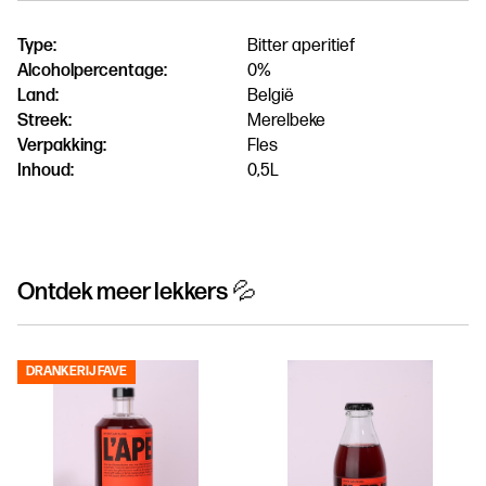
Type:
Bitter aperitief
Alcoholpercentage:
0%
Land:
België
Streek:
Merelbeke
Verpakking:
Fles
Inhoud:
0,5L
Ontdek meer lekkers 💦
DRANKERIJ FAVE