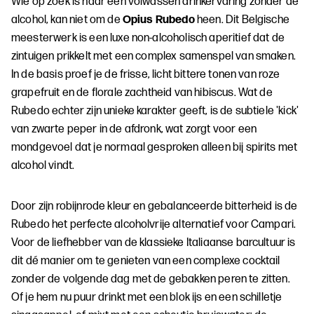
Wie op zoek is naar een volwassen drinkervaring zonder de
alcohol, kan niet om de
Opius Rubedo
heen. Dit Belgische
meesterwerk is een luxe non-alcoholisch aperitief dat de
zintuigen prikkelt met een complex samenspel van smaken.
In de basis proef je de frisse, licht bittere tonen van roze
grapefruit en de florale zachtheid van hibiscus. Wat de
Rubedo echter zijn unieke karakter geeft, is de subtiele 'kick'
van zwarte peper in de afdronk, wat zorgt voor een
mondgevoel dat je normaal gesproken alleen bij spirits met
alcohol vindt.
Door zijn robijnrode kleur en gebalanceerde bitterheid is de
Rubedo het perfecte alcoholvrije alternatief voor Campari.
Voor de liefhebber van de klassieke Italiaanse barcultuur is
dit dé manier om te genieten van een complexe cocktail
zonder de volgende dag met de gebakken peren te zitten.
Of je hem nu puur drinkt met een blok ijs en een schilletje