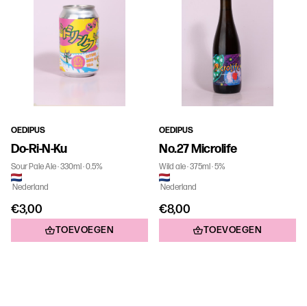
OEDIPUS
OEDIPUS
Do-Ri-N-Ku
No.27 Microlife
Sour Pale Ale
330ml
0.5%
Wild ale
375ml
5%
Nederland
Nederland
€3,00
€8,00
TOEVOEGEN
TOEVOEGEN