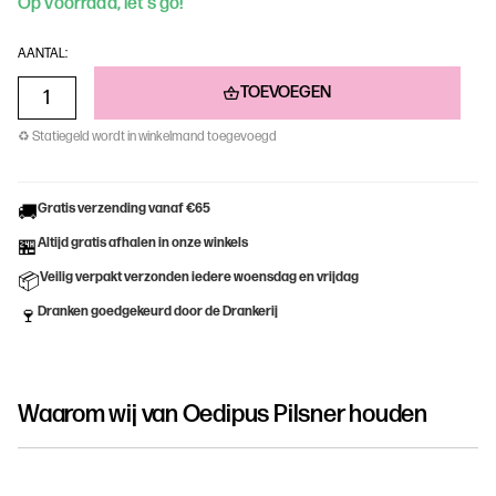
Op voorraad, let’s go!
AANTAL:
TOEVOEGEN
♻ Statiegeld wordt in winkelmand toegevoegd
Gratis verzending vanaf €65
🚚
Altijd gratis afhalen in onze winkels
🏪
Veilig verpakt verzonden iedere woensdag en vrijdag
📦
Dranken goedgekeurd door de Drankerij
🍷
Waarom wij van
Oedipus Pilsner
houden