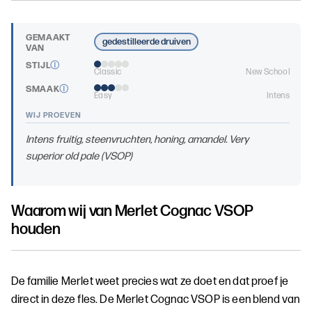
GEMAAKT
gedestilleerde druiven
VAN
STIJL
Ⓘ
Classic
New School
SMAAK
Ⓘ
Easy
Intens
WIJ PROEVEN
Intens fruitig, steenvruchten, honing, amandel. Very
superior old pale (VSOP)
Waarom wij van
Merlet Cognac VSOP
houden
De familie Merlet weet precies wat ze doet en dat proef je
direct in deze fles. De Merlet Cognac VSOP is een blend van