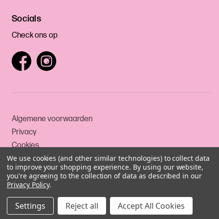
Socials
Check ons op
Algemene voorwaarden
Privacy
Cookies
We use cookies (and other similar technologies) to collect data
to improve your shopping experience.
By using our website,
you're agreeing to the collection of data as described in our
© 1999-2026 Drankerij
Privacy Policy
.
Settings
Reject all
Accept All Cookies