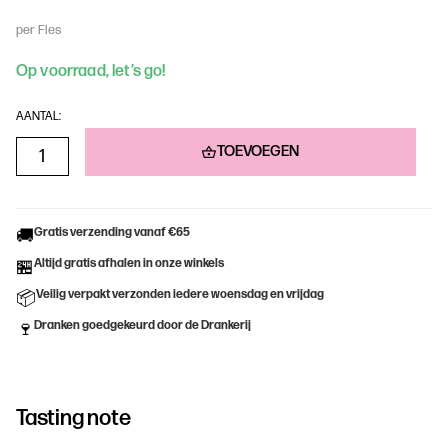
per Fles
Op voorraad, let’s go!
AANTAL:
TOEVOEGEN
Gratis verzending vanaf €65
🚚
Altijd gratis afhalen in onze winkels
🏪
Veilig verpakt verzonden iedere woensdag en vrijdag
📦
Dranken goedgekeurd door de Drankerij
🍷
Tasting note