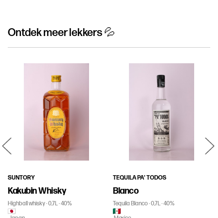
Ontdek meer lekkers 💦
SUNTORY
TEQUILA PA' TODOS
Kakubin Whisky
Blanco
Highball whisky
0,7L
40%
Tequila Blanco
0,7L
40%