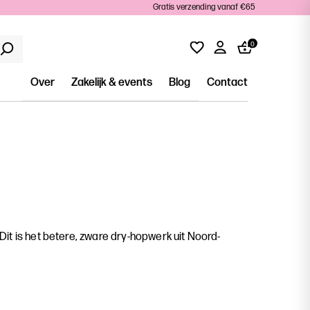
Gratis verzending vanaf €65
0
Over
Zakelijk & events
Blog
Contact
Dit is het betere, zware dry-hopwerk uit Noord-