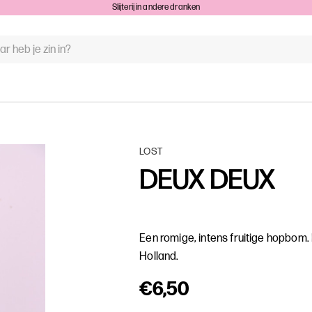
Slijterij in andere dranken
WOORD
N:
LOST
DEUX DEUX
Een romige, intens fruitige hopbom. 
Holland.
€6,50