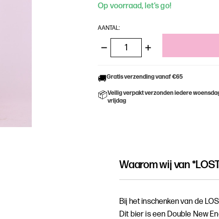
Op voorraad, let’s go!
AANTAL:
HOEVEELHEID
HOEVEELHEID
VERLAGEN
VERHOGEN
VAN
VAN
UNDEFINED
UNDEFINED
Gratis verzending vanaf €65
🚚
Veilig verpakt verzonden iedere woensda
📦
vrijdag
Waarom wij van
*LOS
Bij het inschenken van de LO
Dit bier is een Double New En