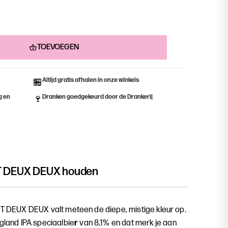
TOEVOEGEN
Altijd gratis afhalen in onze winkels
🏪
g en
Dranken goedgekeurd door de Drankerij
🍷
T DEUX DEUX
houden
ST DEUX DEUX valt meteen de diepe, mistige kleur op.
gland IPA speciaalbie
r
van 8,1% en dat merk je aan