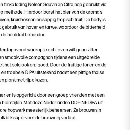
 flinke lading Nelson Sauvin en Citra hop gebruikt via
p methode. Hierdoor barst het bier van de aroma’s
iven, kruisbessen en sappig tropisch fruit. De body is
t gebruik van haver en tarwe, waardoor de bitterheid
en de hoofdrol behouden.
zaterdagavond waarop je echt even wilt gaan zitten
 een smaakvolle compagnon tijdens een uitgebreide
t het solo ook erg goed. Door de fruitige tonen en de
en troebele DIPA uitstekend naast een pittige thaise
en plank met rijpe kazen.
er en is opgericht door een groep vrienden met een
bierstijlen. Met deze Nederlandse DDH NEDIPA uit
 zware hopwerk meesterlijk beheersen. Ze brouwen in
lk blik supervers de brouwerij verlaat.