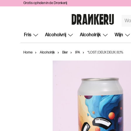
Gratis ophalen in de Drankerij
TREF
ZOEKE
Fris
Alcoholvrij
Alcoholrijk
Wijn
Home
Alcoholrijk
Bier
IPA
*LOST | DEUX DEUX | 8,1%