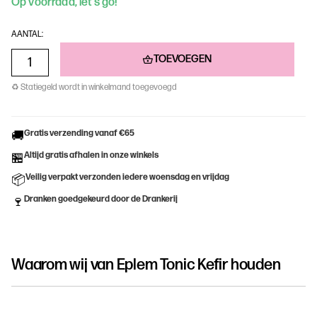
Op voorraad, let’s go!
AANTAL:
TOEVOEGEN
♻ Statiegeld wordt in winkelmand toegevoegd
Gratis verzending vanaf €65
🚚
Altijd gratis afhalen in onze winkels
🏪
Veilig verpakt verzonden iedere woensdag en vrijdag
📦
Dranken goedgekeurd door de Drankerij
🍷
Waarom wij van
Eplem Tonic Kefir
houden