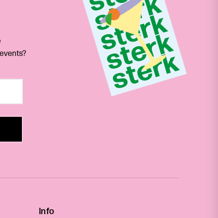
e
 events?
Info