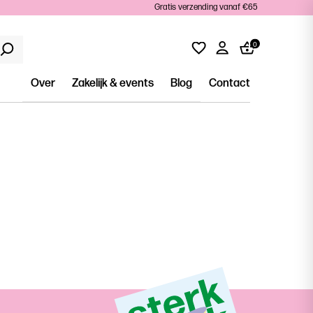
Gratis verzending vanaf €65
0
Over
Zakelijk & events
Blog
Contact