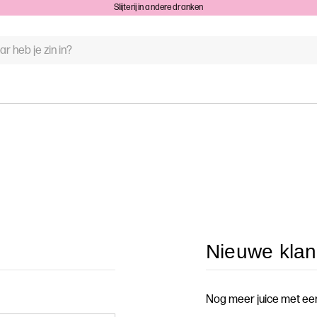
Slijterij in andere dranken
WOORD
N:
Nieuwe klan
Nog meer juice met ee