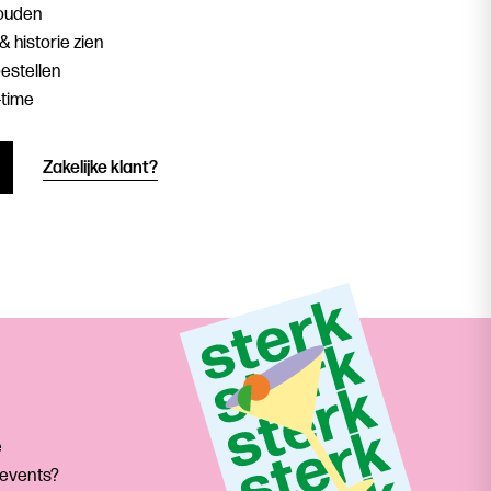
houden
& historie zien
estellen
-time
Zakelijke klant?
e
 events?