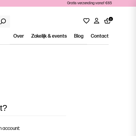
Gratis verzending vanaf €65
0
Over
Zakelijk & events
Blog
Contact
t?
n account: